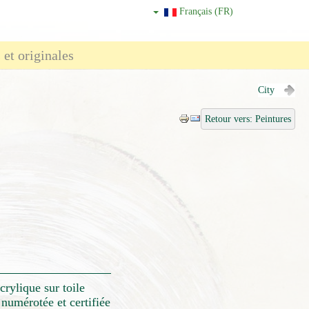
Français (FR)
 et originales
City
Retour vers: Peintures
)
crylique sur toile
numérotée et certifiée